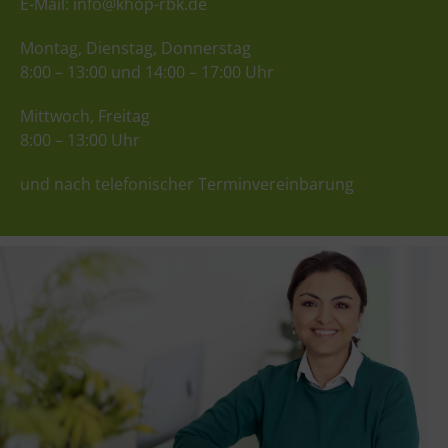
E-Mail:
info@khop-rbk.de
Montag, Dienstag, Donnerstag
8:00 – 13:00 und 14:00 – 17:00 Uhr
Mittwoch, Freitag
8:00 – 13:00 Uhr
und nach telefonischer Terminvereinbarung